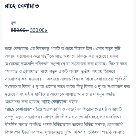
রাহে বেলায়াত
মূল্য
Original
Current
550.00
৳
330.00
৳
price
price
was:
is:
রাহে বেলায়াত-এর বিষয়বস্তু পাঁচটি অধ্যায়ে বিভক্ত ছিল। এবার নতুন দুটি
550.00৳ .
330.00৳ .
অধ্যায় সংযোজন করে গ্রন্থটিকে সাত অধ্যায়ে বিভক্ত করা হয়েছে। সকল
অধ্যায়েই কমবেশি পরিবর্তন, সংশোধন বা সংযোজন করা হয়েছে। বিশেষ করে
“সালাত ও বেলায়াত” নামে নতুন একটি অধ্যায় তৃতীয় অধ্যায় হিসেবে
সংযোজন করা হয়েছে। এ অধ্যায়ে সালাত বিষয়ক ‘রাহে বেলায়াতের’ পূর্ববর্তী
সংস্করণের যিকর ও দু‘আ গুলোর সাথে আরো কিছু যিকর ও দু‘আ সংযোজন করা
হয়েছে এবং সহীহ হাদীসের আলোকে সালাত আদায়ের মাসনূন পদ্ধতি
আলোচনা করা হয়েছে “
রাহে বেলায়াত
” বইয়ে।
“
রাহে বেলায়াত
” বইয়ে “রোগব্যাধি ও ঝাড়ফুঁক” শিরোনামের ষষ্ঠ অধ্যায়টি
সম্পূর্ণ নতুন সংযোজন। রোগব্যাধি জীবনের সাথে অবিচ্ছেদ্যভাবে জড়িত।
দীর্ঘদিন যাবত অগণিত পাঠক বিভিন্নভাবে তাদের বিভিন্ন সমস্যা, রোগব্যাধি,
বিপদাপদ ইত্যাদির জন্য সুন্নাতসম্মত দু‘আ যিকর ও চিকিৎসা পদ্ধতি জানতে