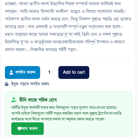
চাচ্ছেন। কারণ তাবীয-কবয ইত্যাদির শিরক সম্পর্কে অনেক আলিমই কথা
বলছেন। আমি আমার ‘ইসলামী আকীদা’ গ্রন্থেও এ বিষয়ে আলোচনা করেছি।
পাঠকগণ তাবিয-কবয বর্জন করতে চান। কিন্তু বিকল্প সুন্নাত পদ্ধতি তো তাদের
জানতে হবে। আর এজন্যই এ অধ্যায়টি সম্পূর্ণ নতুন সংযোজন করা হলো।
মহান আল্লাহর কাছে আমরা সকাতরে দু‘আ করি, তিনি যেন এ সকল সুন্নাত-
নির্দেশিত দু‘আ ও ঝাড়ফুঁকের ব্যবহারকারীদেরকে পরিপূর্ণ উপকার ও কল্যাণ
প্রদান করেন।…বিস্তারিত জানতে বইটি পড়ুন।
লগইন করুন
Add to cart
রাহে
বেলায়াত
ইবুক পড়তে লগইন করুন
quantity
দ্বীনি কাজে শরিক হোন
বইটির ইবুক ভার্সনটি সবার জন্য বিনামূল্যে পড়ার সুযোগ করে দেওয়া হয়েছে।
আপনি চাইলে বিনামূল্যে বইটি পড়ার শুকরিয়া স্বরূপ আস-সুন্নাহ ট্রাস্টের দাওয়াতি
কার্যক্রমে অংশ নিতে আপনার সদকা বা অনুদান প্রদান করতে পারেন।
দান করুন