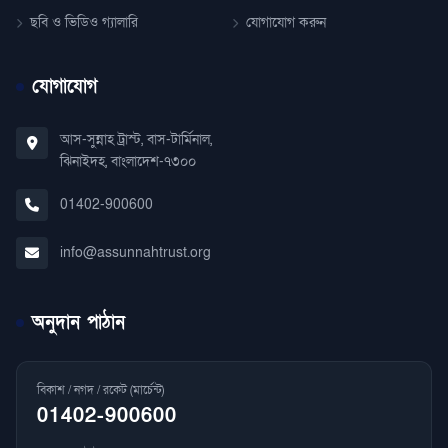
ছবি ও ভিডিও গ্যালারি
যোগাযোগ করুন
যোগাযোগ
আস-সুন্নাহ ট্রাস্ট, বাস-টার্মিনাল,
ঝিনাইদহ, বাংলাদেশ-৭৩০০
01402-900600
info@assunnahtrust.org
অনুদান পাঠান
বিকাশ / নগদ / রকেট (মার্চেন্ট)
01402-900600