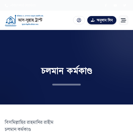
+8801402-900600
অনুদান দিন
আমাদের পরিচয়
যুক্ত হোন
চলমান কর্মকাণ্ড
আবেদন
একাডেমি
প্রকাশনা
প্রশ্নোত্তর
বিসমিল্লাহির রাহমানির রাহীম
চলমান কর্মকাণ্ড
যাকাত ক্যালকুলেটর