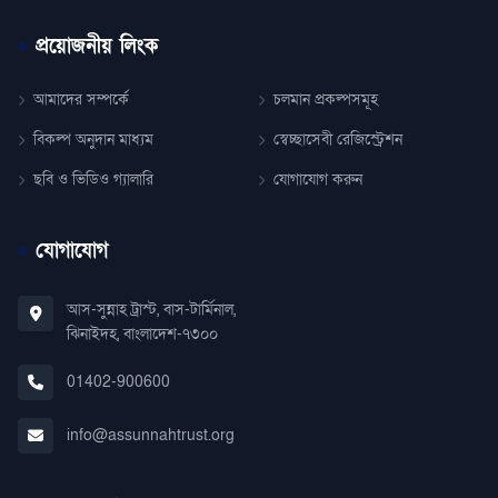
প্রয়োজনীয় লিংক
আমাদের সম্পর্কে
চলমান প্রকল্পসমূহ
বিকল্প অনুদান মাধ্যম
স্বেচ্ছাসেবী রেজিস্ট্রেশন
ছবি ও ভিডিও গ্যালারি
যোগাযোগ করুন
যোগাযোগ
আস-সুন্নাহ ট্রাস্ট, বাস-টার্মিনাল,
ঝিনাইদহ, বাংলাদেশ-৭৩০০
01402-900600
info@assunnahtrust.org