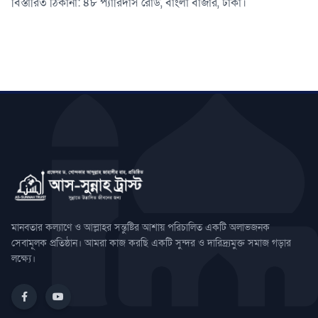
বিস্তারিত ঠিকানা: ৪৮ প্যারিদাস রোড, বাংলা বাজার, ঢাকা।
মানবতার কল্যাণে ও আল্লাহর সন্তুষ্টির আশায় পরিচালিত একটি অলাভজনক
সেবামূলক প্রতিষ্ঠান। আমরা কাজ করছি একটি সুন্দর ও দারিদ্র্যমুক্ত সমাজ গড়ার
লক্ষ্যে।