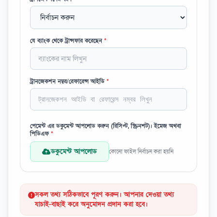
যে ব্যাংক থেকে ট্রান্সফার করেছেন
*
ট্রানজেকশন নম্বর/রেফারেন্স আইডি
*
পেমেন্ট এর ডকুমেন্ট আপলোড করুন (রিসিপ্ট, স্ক্রিনশট)। ইমেজ অথবা
পিডিএফ
*
ডকুমেন্ট আপলোড
কোনো ফাইল নির্বাচন করা হয়নি
সকল তথ্য সঠিকভাবে পূরণ করুন। আপনার দেওয়া তথ্য
যাচাই-বাছাই করে অনুমোদন প্রদান করা হবে।