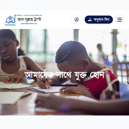
+8801402-900600
অনুদান দিন
আমাদের পরিচয়
যুক্ত হোন
আবেদন
আমাদের সাথে যুক্ত হোন
একাডেমি
প্রকাশনা
প্রশ্নোত্তর
যাকাত ক্যালকুলেটর