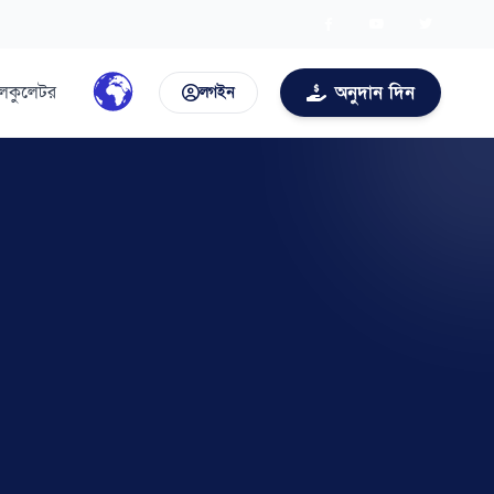
ালকুলেটর
অনুদান দিন
লগইন