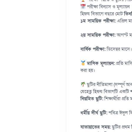
পরীক্ষা বিন্যাস ও মূল্যায়ন
হিফয বিভাগে বছরে মোট
তিনট
১ম সাময়িক পরীক্ষা:
এপ্রিল ম
২য় সাময়িক পরীক্ষা:
আগস্ট ম
বার্ষিক পরীক্ষা:
ডিসেম্বর মাসে।
মাসিক মূল্যায়ন:
প্রতি মাসি
করা হয়।
ছুটির নীতিমালা (সম্পূর্ণ আ
যেহেতু হিফয বিভাগটি একটি
নিয়মিত ছুটি:
শিক্ষার্থীরা প্র
ধর্মীয় দীর্ঘ ছুটি:
পবিত্র ঈদুল 
যাতায়াতের সময়:
ছুটির প্রথম 