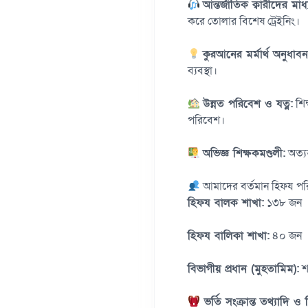
আন্তর্জাতিক ক্বারীদের মাধ্
করে তোলার বিশেষ ট্রেইনিং।
কুরআনের মর্মার্থ অনুধাবন
ব্যবস্থা।
উন্নত পরিবেশ ও যত্ন:
শিক
পরিবেশ।
অভিজ্ঞ শিক্ষকমণ্ডলী:
অত্যন
আমাদের বর্তমান হিফয পর
হিফয বালক শাখা:
১৩৮ জন
হিফয বালিকা শাখা:
৪০ জন
বিভাগীয় প্রধান (মুহতামিম):
শা
ভর্তি সংক্রান্ত তথ্যাদি ও