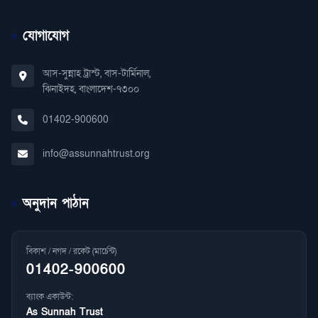
যোগাযোগ
আস-সুন্নাহ ট্রাস্ট, বাস-টার্মিনাল,
ঝিনাইদহ, বাংলাদেশ-৭৩০০
01402-900600
info@assunnahtrust.org
অনুদান পাঠান
বিকাশ / নগদ / রকেট (মার্চেন্ট)
01402-900600
ব্যাংক একাউন্ট:
As Sunnah Trust