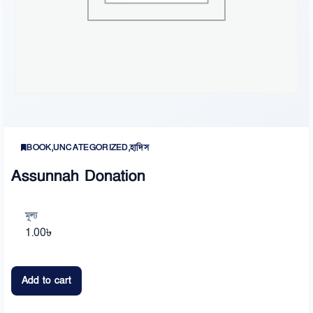
BOOK
,
UNCATEGORIZED
,
হাদিস
Assunnah Donation
মূল্য
1.00
৳
Add to cart
Assunnah
Donation