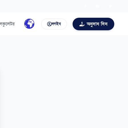
ালকুলেটর
অনুদান দিন
লগইন