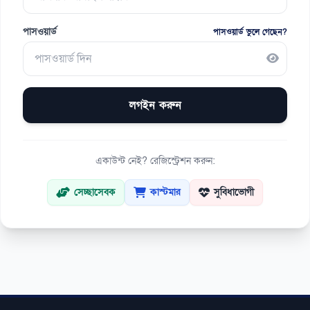
পাসওয়ার্ড
পাসওয়ার্ড ভুলে গেছেন?
লগইন করুন
একাউন্ট নেই? রেজিস্ট্রেশন করুন:
সেচ্ছাসেবক
কাস্টমার
সুবিধাভোগী