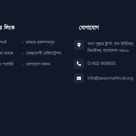
য় লিংক
যোগাযোগ
র্কে
চলমান প্রকল্পসমূহ
আস-সুন্নাহ ট্রাস্ট, বাস-টার্মিনাল,
ঝিনাইদহ, বাংলাদেশ-৭৩০০
ান মাধ্যম
স্বেচ্ছাসেবী রেজিস্ট্রেশন
01402-900600
 গ্যালারি
যোগাযোগ করুন
info@assunnahtrust.org