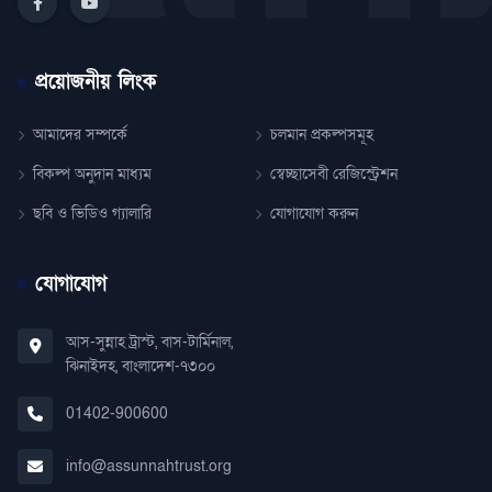
প্রয়োজনীয় লিংক
আমাদের সম্পর্কে
চলমান প্রকল্পসমূহ
বিকল্প অনুদান মাধ্যম
স্বেচ্ছাসেবী রেজিস্ট্রেশন
ছবি ও ভিডিও গ্যালারি
যোগাযোগ করুন
যোগাযোগ
আস-সুন্নাহ ট্রাস্ট, বাস-টার্মিনাল,
ঝিনাইদহ, বাংলাদেশ-৭৩০০
01402-900600
info@assunnahtrust.org