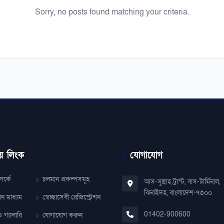
Sorry, no posts found matching your criteria.
য় লিংক
যোগাযোগ
র্কে
চলমান প্রকল্পসমূহ
আস-সুন্নাহ ট্রাস্ট, বাস-টার্মিনাল,
ঝিনাইদহ, বাংলাদেশ-৭৩০০
ান মাধ্যম
স্বেচ্ছাসেবী রেজিস্ট্রেশন
01402-900600
 গ্যালারি
যোগাযোগ করুন