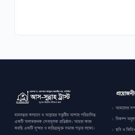
প্রয়োজনী
আমাদের সম্প
মানবতার কল্যাণে ও আল্লাহর সন্তুষ্টির আশায় পরিচালিত
বিকল্প অনুদ
একটি অলাভজনক সেবামূলক প্রতিষ্ঠান। আমরা কাজ
করছি একটি সুন্দর ও দারিদ্র্যমুক্ত সমাজ গড়ার লক্ষ্যে।
ছবি ও ভিডিও