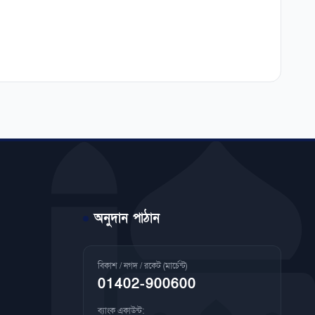
অনুদান পাঠান
বিকাশ / নগদ / রকেট (মার্চেন্ট)
01402-900600
ব্যাংক একাউন্ট: