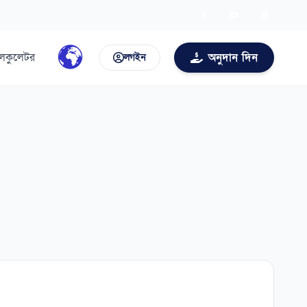
ালকুলেটর
অনুদান দিন
লগইন