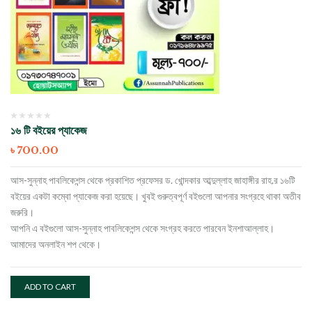
১৬ টি বইয়ের প্যাকেজ
৳
700.00
আস-সুন্নাহ পাবলিকেশন্স থেকে প্রকাশিত প্রফেসর ড. খোন্দকার আব্দুল্লাহ জাহাঙ্গীর রাহ.র ১৬টি
বইয়ের একটা কম্বো প্যাকেজ করা হয়েছে। খুবই গুরুত্বপূর্ণ বইগুলো আপনার সংগ্রহে থাকা অতীব
জরুরি।
আপনি এ বইগুলো আস-সুন্নাহ পাবলিকেশন্স থেকে সংগ্রহ করতে পারবেন ইনশাআল্লাহ।
আমাদের অনলাইন শপ থেকে।
ADD TO CART