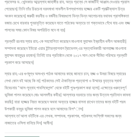
প্রফেসর ড. খোন্দকার আব্দুল্লাহ জাহাঙ্গীর রাহ. অত্র গ্রন্থে সে কাজটিই আঞ্জাম দেওয়ার প্রয়াস
৳ 120.00.
৳ 72.00.
পেয়েছেন| তিনি তাঁর চিরচেনা দরদমাখা সাবলীল উপস্থাপনায় হজ্জের একটি প্রাক্টিক্যাল চিত্র
অংকন করেছেন| জরুরী করনীয় ও বর্জনীয় বিষয়গুলো ভিন্ন ভিন্ন আলোচনায় যথাযথ প্রাসঙ্গিকতা
বজায় রেখে বারবার পুনরাবৃত্তি করেছেন যাতে পাঠকের অন্তরে তা শক্তভাবে গেঁথে যায় এবং হজ্জ
পালনের সময় কোন বিষয় অপরিচিত মনে না হয়|
গ্রন্থটি রচনায় স্যার রাহ.-কে সহযোগিতা করেছেন মাওলানা মুহাম্মদ ইব্রাহীম খলীল আজহারী|
সম্পাদনা করেছেন ইউরো এয়ার ইন্টারন্যাশনাল ট্রাভেলস্ এর স্বত্বাধিকারী আলহাজ্জ মাওলানা
মুহাম্মদ মাহমুদুর রহমান| তিনিই তার প্রতিষ্ঠান থেকে ২০১৭ সাল থেকে সীমিত পরিসরে গ্রন্থটি
প্রকাশ করে আসছেন|
স্যার রাহ.-এর গুণমুগ্ধ অসংখ্য পাঠক আমাদের কাছে জানতে চান, হজ্জ ও উমরা বিষয়ে স্যারের
লেখা কোন বই আছে কি না| পাঠকদের সেই ঐকান্তিক প্রত্যাশা ও উম্মাহর বৃহত্তর স্বার্থ
বিবেচনায় “আস-সুন্নাহ পাবলিকেশন্স” থেকে বইটি পুনঃপ্রকাশ করা হলো| এক্ষেত্রে গুরুত্বপূর্ণ
ভূমিকা পালন করেছেন মোঃ আলমগীর কবীর| আল্লাহর দরবারে তার জন্য উত্তম প্রতিদান কামনা
করছি| যারা হজ্জের নিয়ত করেছেন অথবা অন্তরে হজ্জের বাসনা রাখেন তাদের জন্য বইটি পরম
উপকারী বন্ধুর ভূমিকা পালন করবে বলে আমাদের বিশ^াস|
আল্লাহ তা‘আলা বইটিকে এর লেখক, সম্পাদক, প্রকাশক, পাঠকসহ সংশ্লিষ্ট সকলের জন্য
নাজাতের ওসিলা বানিয়ে দিন| আমীন|