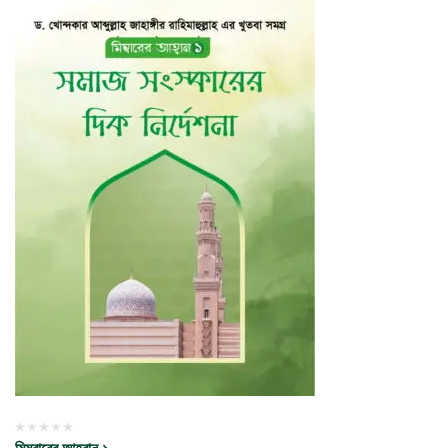
মিম্বারের আহবান ১