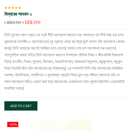
Rated
5.00
out
মিম্বারের আহবান ২
of 5
Original
Current
৳
132.00
৳
220.00
price
price
was:
is:
তিনি খুতবার আগে প্রায় এক ঘণ্টা দীনি আলোচনা করতেন এবং সালাতের পরে দীর্ঘ সময় ধরে চলত
৳ 220.00.
৳ 132.00.
কুরআনের তাফসীর ও প্রশ্নোত্তর| দূর-দূরান্ত থেকে বহু মানুষ ছুটে আসত তাঁর আলোচনা শোনার
জন্য| তিনি আযানের আগেই মসজিদে চলে যেতেন| আযান শেষ হলে আলোচনা শুরু করতেন|
গতানুগতিক ধারার বাইরে তিনি আলোচনা করতেন ইসলামের মৌলিক বিষয় ও জীবনঘনিষ্ঠ দিকগুলো
নিয়ে| তাওহীদ, শিরক, সুন্নাত, বিদআত, সৎকর্মে উৎসাহ, অসৎকর্মে অনুৎসাহ, হুকুকুল্লাহ, হুকুকুল
ইবাদ ইত্যাদি ছিল তাঁর আলোচনার মূল বিষয়বস্তু| এর পাশাপাশি তিনি তাঁর আলোচনায় সামাজিক
অবক্ষয়, অনৈতিকতা, অশ্লীলতা ও যুবসমস্যা প্রভৃতি বিষয় তুলে ধরে নসীহত করতেন| তাঁর সে
সকল আলোচনা অডিও রেকর্ড করা হত| আলোচনার রেকর্ডগুলো আস-সুন্নাহ ট্রাস্টের ওয়েবসাইটে
সংরক্ষিত আছে|
ADD TO CART
-40%