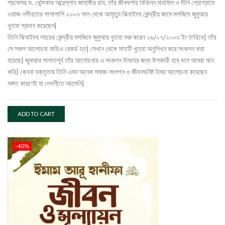
প্রফেসর ড. খোন্দকার আব্দুল্লাহ জাহাঙ্গীর রাহ. তাঁর জীবদ্দশায় বিভিন্ন মাহফিল ও দীনি প্রোগ্রামে
৳ 220.00.
৳ 132.00.
ওয়াজ-নসীহতের পাশাপাশি ২০০৩ সাল থেকে আমৃত্যু ঝিনাইদহ কেন্দ্রীয় জামে মসজিদে জুমুআর
খুতবা প্রদান করেছেন|
তিনি ঝিনাইদহ শহরের কেন্দ্রীয় মসজিদে জুমুআর খুতবা শুরু করেন ২৬/০৭/২০০৩ ইং তারিখে| তাঁর
সে সকল আলোচনা অডিও রেকর্ড হত| সেখান থেকে সাতটি খুতবা অনুলিখন করে সংকলন করা
হয়েছে| জুমআর সালাতপূর্ব তাঁর আলোচনার এ সংকলন উম্মাহর জন্য উপকারী হবে বলে আমরা মনে
করি| কেননা বক্তৃতায় তিনি এমন অনেক সমাজ-সংলগ্ন ও জীবনঘনিষ্ট বিষয় আলোচনা করেছেন
সঙ্গত কারণেই যা লেখনীতে আসেনি|
ADD TO CART
-40%