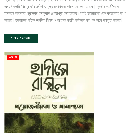
এবং ইসলামী বিশ্বে তাঁর মর্যাদা ও মূল্যায়ন বিষয়ে আলোচনা করা হয়েছে| দ্বিতীয় পর্বে ‘আল-
ফিকহুল আকবার’ গ্রন্থের বঙ্গানুবাদ ও ব্যাখ্যা করা হয়েছে| বইটি ইতোমধ্যে বেশ কয়েকবার ছাপা
হয়েছে| ইসলামের সঠিক আকীদা শিক্ষা ও প্রচারে বইটি সর্বমহলে ব্যাপক ভাবে সমাদৃত হয়েছে|
ADD TO CART
-40%