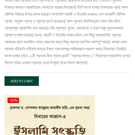
আমার পরম শ্রদ্ধেয় পিতা প্রফেসর ড. খোন্দকার আব্দুল্লাহ জাহাঙ্গীর রাহ. ইসলাম ও মুসলিম
৳ 220.00.
৳ 132.00.
উম্মাহর কল্যাণে বহুমাত্রিক খেদমতের আঞ্জাম দিয়েছেন| তিনি বাংলা ভাষায় ইসলামের প্রায় সকল
মৌলিক বিষয়ের উপরে কলম ধরেছেন পাশাপাশি আরবী ও ইংরেজি ভাষায়ও বেশ কয়েকটি মৌলিক
গ্রন্থ, অনুবাদ গ্রন্থ ও প্রবন্ধ রচনা করেছেন| আস-সুন্নাহ পাবলিকেশন্স থেকে তাঁর রচিত
গ্রন্থসমূহ প্রকাশিত হয়ে আসছে| তাঁর প্রদত্ত খুতবা, আলোচনা ও দারস সমূহ পুস্তকাকারে
প্রকাশ চলমান রয়েছে| বাংলা, আরবী ও ইংরেজি ভাষায় রচিত বেশ কিছু অপ্রকাশিত প্রবন্ধ
আমাদের হাতে সংরক্ষিত আছে যেগুলোর মধ্যে কিছু প্রবন্ধ আংশিক অসম্পূর্ণ আছে| আমরা কোন
প্রকার পরিবর্তন পরিবর্ধন ছাড়ায় উক্ত প্রবন্ধসমূহ পর্যায়ক্রমে প্রকাশ করার সিদ্ধান্ত নিয়েছি|
বাংলা ভাষায় রচিত ১১টি প্রবন্ধ নিয়ে প্রথম খন্ডটি “প্রবন্ধ সমগ্র-১” শিরোনামে প্রকাশিত হলো|
বিদগ্ধ পাঠক এসকল প্রবন্ধ থেকে উপকৃত হবেন ইনশা আল্লাহ|
ADD TO CART
-40%